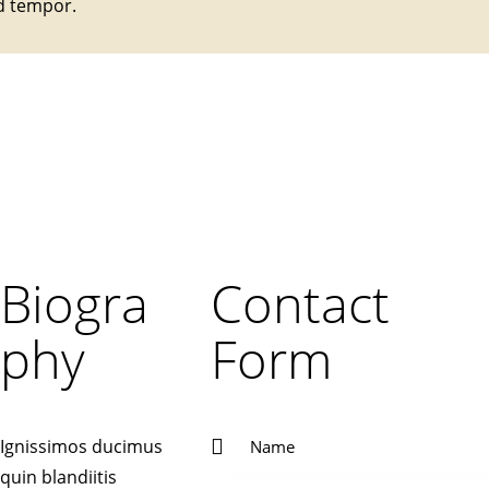
d tempor.
Biogra
Contact
phy
Form
Ignissimos ducimus
quin blandiitis