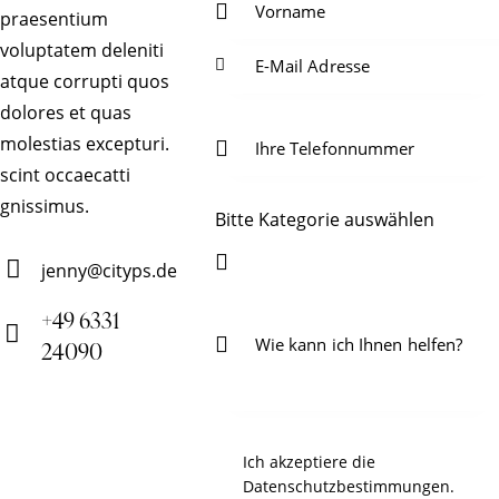
praesentium
voluptatem deleniti
atque corrupti quos
dolores et quas
molestias excepturi.
scint occaecatti
gnissimus.
Bitte Kategorie auswählen
jenny@cityps.de
E-
+49 6331
m
24090
Ph
ail
on
:
e:
Ich akzeptiere die
Datenschutzbestimmungen
.