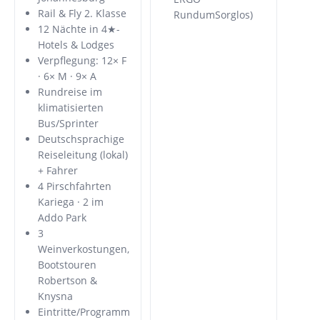
Rail & Fly 2. Klasse
RundumSorglos)
12 Nächte in 4★-
Hotels & Lodges
Verpflegung: 12× F
· 6× M · 9× A
Rundreise im
klimatisierten
Bus/Sprinter
Deutschsprachige
Reiseleitung (lokal)
+ Fahrer
4 Pirschfahrten
Kariega · 2 im
Addo Park
3
Weinverkostungen,
Bootstouren
Robertson &
Knysna
Eintritte/Programm